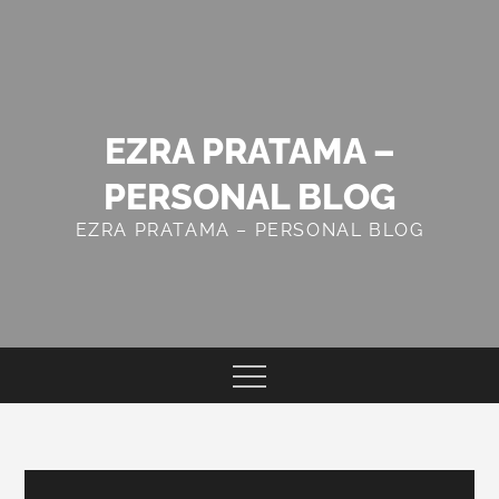
Skip
to
content
EZRA PRATAMA –
PERSONAL BLOG
EZRA PRATAMA – PERSONAL BLOG