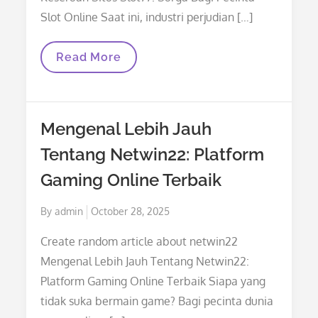
Slot Online Saat ini, industri perjudian […]
Menjelajahi
Read More
Keseruan
Situs
Slot77:
Surga
Bagi
Mengenal Lebih Jauh
Pecinta
Slot
Tentang Netwin22: Platform
Online
Gaming Online Terbaik
Posted
By
admin
October 28, 2025
on
Create random article about netwin22
Mengenal Lebih Jauh Tentang Netwin22:
Platform Gaming Online Terbaik Siapa yang
tidak suka bermain game? Bagi pecinta dunia