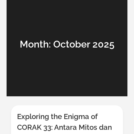
Month:
October 2025
Exploring the Enigma of
CORAK 33: Antara Mitos dan