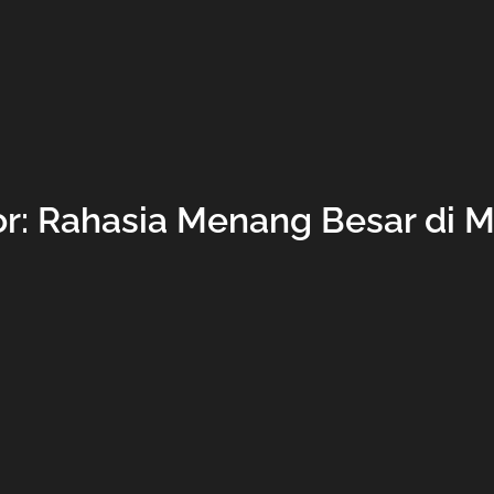
r: Rahasia Menang Besar di M