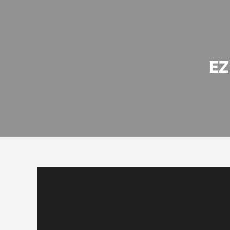
Skip
to
content
EZ