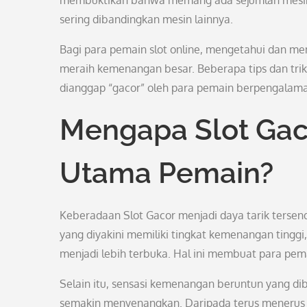
membuktikan bahwa memang ada sejumlah mesin 
sering dibandingkan mesin lainnya.
Bagi para pemain slot online, mengetahui dan m
meraih kemenangan besar. Beberapa tips dan tri
dianggap “gacor” oleh para pemain berpengalam
Mengapa Slot Gaco
Utama Pemain?
Keberadaan Slot Gacor menjadi daya tarik tersend
yang diyakini memiliki tingkat kemenangan tingg
menjadi lebih terbuka. Hal ini membuat para pema
Selain itu, sensasi kemenangan beruntun yang di
semakin menyenangkan. Daripada terus menerus 