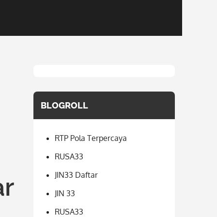
BLOGROLL
RTP Pola Terpercaya
RUSA33
JIN33 Daftar
ar
JIN 33
RUSA33