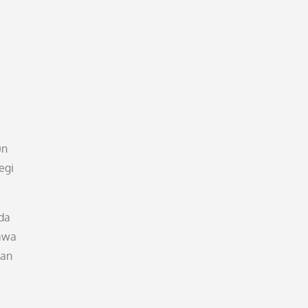
un
egi
ada
bawa
kan