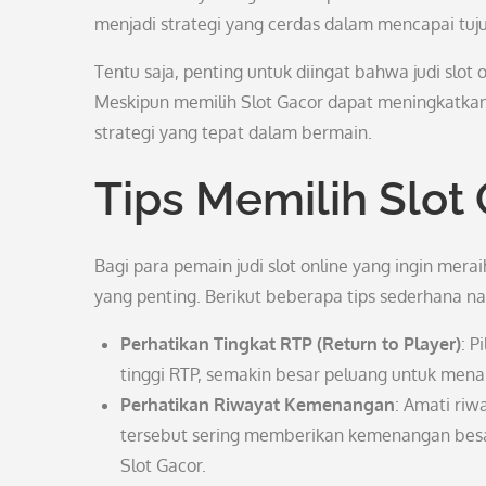
menjadi strategi yang cerdas dalam mencapai tu
Tentu saja, penting untuk diingat bahwa judi slo
Meskipun memilih Slot Gacor dapat meningkatka
strategi yang tepat dalam bermain.
Tips Memilih Slot
Bagi para pemain judi slot online yang ingin mer
yang penting. Berikut beberapa tips sederhana n
Perhatikan Tingkat RTP (Return to Player)
: P
tinggi RTP, semakin besar peluang untuk mena
Perhatikan Riwayat Kemenangan
: Amati riw
tersebut sering memberikan kemenangan besa
Slot Gacor.