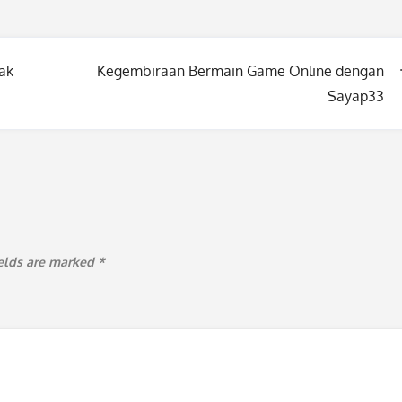
ak
Kegembiraan Bermain Game Online dengan
Sayap33
ields are marked
*