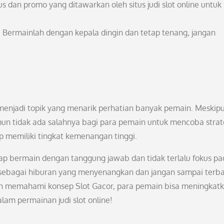
s dan promo yang ditawarkan oleh situs judi slot online untuk
: Bermainlah dengan kepala dingin dan tetap tenang, jangan
 menjadi topik yang menarik perhatian banyak pemain. Meskip
un tidak ada salahnya bagi para pemain untuk mencoba strat
 memiliki tingkat kemenangan tinggi.
etap bermain dengan tanggung jawab dan tidak terlalu fokus p
t sebagai hiburan yang menyenangkan dan jangan sampai ter
n memahami konsep Slot Gacor, para pemain bisa meningkat
am permainan judi slot online!