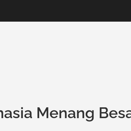
ahasia Menang Bes