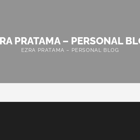
RA PRATAMA – PERSONAL B
EZRA PRATAMA – PERSONAL BLOG