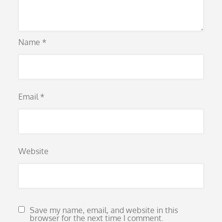
Name
*
Email
*
Website
Save my name, email, and website in this
browser for the next time I comment.