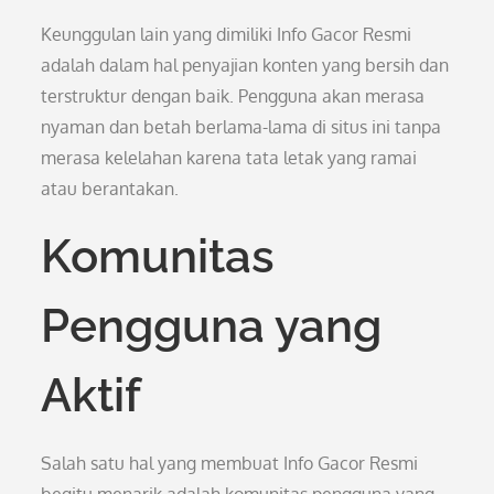
Keunggulan lain yang dimiliki Info Gacor Resmi
adalah dalam hal penyajian konten yang bersih dan
terstruktur dengan baik. Pengguna akan merasa
nyaman dan betah berlama-lama di situs ini tanpa
merasa kelelahan karena tata letak yang ramai
atau berantakan.
Komunitas
Pengguna yang
Aktif
Salah satu hal yang membuat Info Gacor Resmi