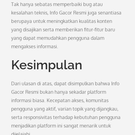
Tak hanya sebatas memperbaiki bug atau
kesalahan teknis, Info Gacor Resmi juga senantiasa
berupaya untuk meningkatkan kualitas konten
yang disajikan serta memberikan fitur-fitur baru
yang dapat memudahkan pengguna dalam
mengakses informasi.
Kesimpulan
Dari ulasan di atas, dapat disimpulkan bahwa Info
Gacor Resmi bukan hanya sekadar platform
informasi biasa. Kecepatan akses, komunitas
pengguna yang aktif, varian topik yang dijangkau,
serta responsivitas terhadap kebutuhan pengguna
menjadikan platform ini sangat menarik untuk
dijelajahi.