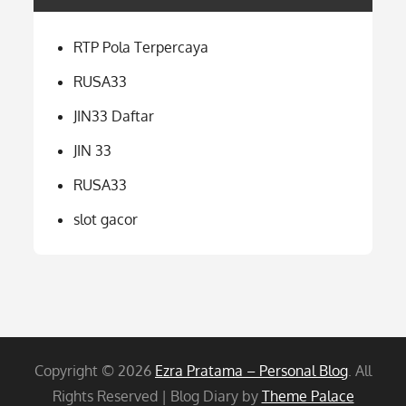
RTP Pola Terpercaya
RUSA33
JIN33 Daftar
JIN 33
RUSA33
slot gacor
Copyright © 2026
Ezra Pratama – Personal Blog
. All
Rights Reserved | Blog Diary by
Theme Palace