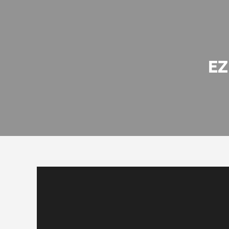
Skip
to
content
EZ