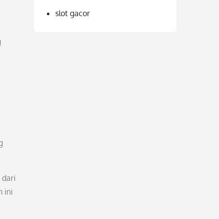
slot gacor
g
g
 dari
 ini