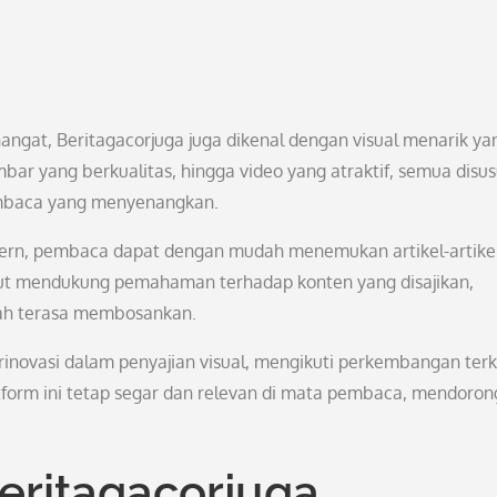
hangat, Beritagacorjuga juga dikenal dengan visual menarik ya
ambar yang berkualitas, hingga video yang atraktif, semua disu
mbaca yang menyenangkan.
dern, pembaca dapat dengan mudah menemukan artikel-artike
urut mendukung pemahaman terhadap konten yang disajikan,
nah terasa membosankan.
erinovasi dalam penyajian visual, mengikuti perkembangan terk
latform ini tetap segar dan relevan di mata pembaca, mendoron
eritagacorjuga