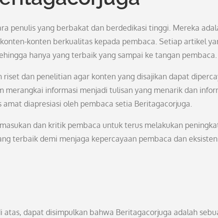
ara penulis yang berbakat dan berdedikasi tinggi. Mereka ada
 konten-konten berkualitas kepada pembaca. Setiap artikel y
, sehingga hanya yang terbaik yang sampai ke tangan pembaca.
 riset dan penelitian agar konten yang disajikan dapat diperc
 merangkai informasi menjadi tulisan yang menarik dan inform
 amat diapresiasi oleh pembaca setia Beritagacorjuga.
n masukan dan kritik pembaca untuk terus melakukan peningka
ng terbaik demi menjaga kepercayaan pembaca dan eksisten
di atas, dapat disimpulkan bahwa Beritagacorjuga adalah seb