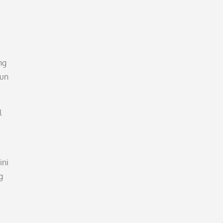
ng
sun
l
ini
g