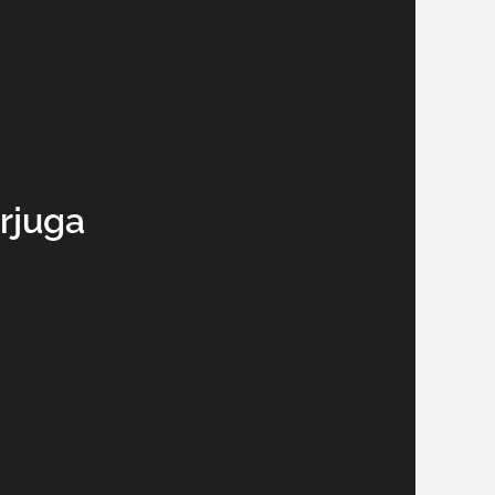
rjuga