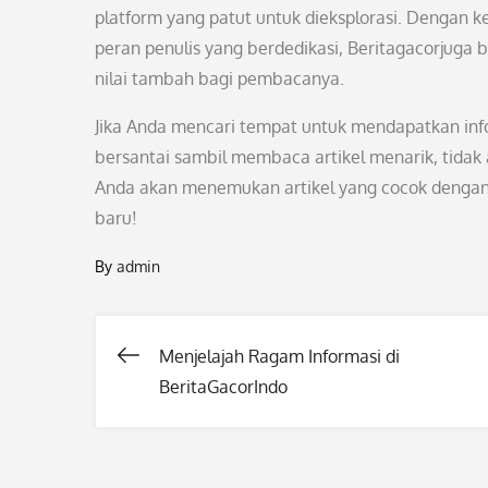
platform yang patut untuk dieksplorasi. Dengan k
peran penulis yang berdedikasi, Beritagacorjug
nilai tambah bagi pembacanya.
Jika Anda mencari tempat untuk mendapatkan info
bersantai sambil membaca artikel menarik, tidak 
Anda akan menemukan artikel yang cocok dengan
baru!
By
admin
Menjelajah Ragam Informasi di
Post
BeritaGacorIndo
navigation