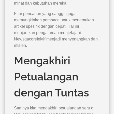
minat dan kebutuhan mereka.
Fitur pencarian yang canggih juga
memungkinkan pembaca untuk menemukan
artikel spesifik dengan cepat. Hal ini
menjadikan pengalaman menjelajahi
Newsgacorefektif menjadi menyenangkan dan
efisien.
Mengakhiri
Petualangan
dengan Tuntas
Saatnya kita mengakhiri petualangan seru di