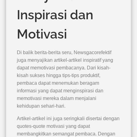
Inspirasi dan
Motivasi
Di balik berita-berita seru, Newsgacorefektif
juga menyajikan artikel-artikel inspiratif yang
dapat memotivasi pembacanya. Dari kisah-
kisah sukses hingga tips-tips produktif,
pembaca dapat menemukan beragam
informasi yang dapat menginspirasi dan
memotivasi mereka dalam menjalani
kehidupan sehari-hari.
Artikel-artikel ini juga seringkali disertai dengan
quotes-quote motivasi yang dapat
membangkitkan semangat pembaca. Dengan