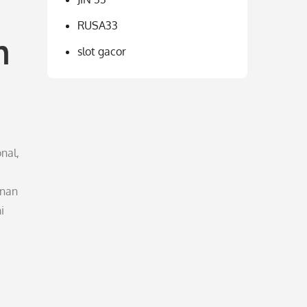
RUSA33
n
slot gacor
nal,
inan
i