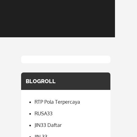
BLOGROLL
RTP Pola Terpercaya
RUSA33
JIN33 Daftar
JIN 33