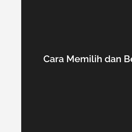
Cara Memilih dan B