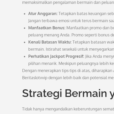
memaksimalkan pengalaman bermain dan pelua
Atur Anggaran:
Tetapkan batas keuangan sebe
Jangan terbawa emosi untuk terus bermain sa
Manfaatkan Bonus:
Manfaatkan promo dan bon
peluang menang Anda. Promo seperti bonus dep
Kenali Batasan Waktu:
Tetapkan batasan wakt
bermain. Istirahat sesekali untuk menyegarkan 
Perhatikan Jackpot Progresif:
Jika Anda menyu
pilihan menarik. Meskipun peluangnya lebih k
Dengan menerapkan tips-tips di atas, diharapkan
Beritaslotvvip dengan lebih baik dan potensial
Strategi Bermain y
Tidak hanya mengandalkan keberuntungan semata