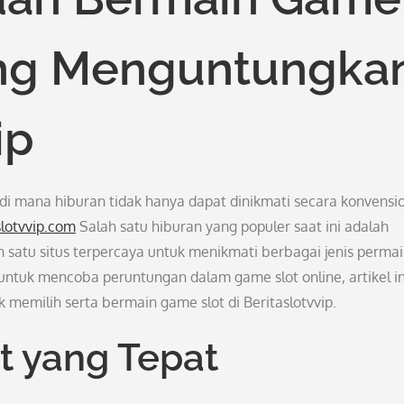
ang Menguntungka
ip
 di mana hiburan tidak hanya dapat dinikmati secara konvensio
slotvvip.com
Salah satu hiburan yang populer saat ini adalah
ah satu situs terpercaya untuk menikmati berbagai jenis perma
 untuk mencoba peruntungan dalam game slot online, artikel in
memilih serta bermain game slot di Beritaslotvvip.
t yang Tepat