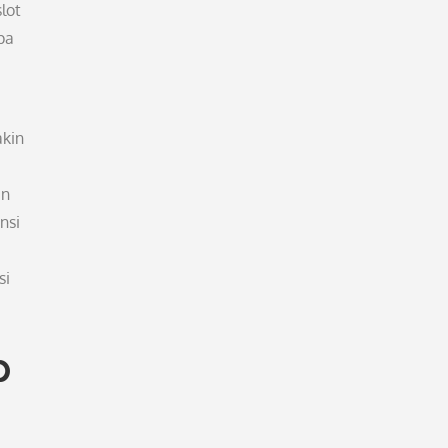
lot
pa
akin
an
nsi
si
p