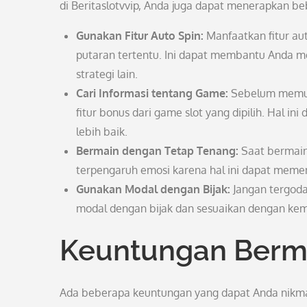
di Beritaslotvvip, Anda juga dapat menerapkan beb
Gunakan Fitur Auto Spin:
Manfaatkan fitur au
putaran tertentu. Ini dapat membantu Anda
strategi lain.
Cari Informasi tentang Game:
Sebelum memulai
fitur bonus dari game slot yang dipilih. Ha
lebih baik.
Bermain dengan Tetap Tenang:
Saat bermain,
terpengaruh emosi karena hal ini dapat mem
Gunakan Modal dengan Bijak:
Jangan tergod
modal dengan bijak dan sesuaikan dengan kem
Keuntungan Bermai
Ada beberapa keuntungan yang dapat Anda nikmat