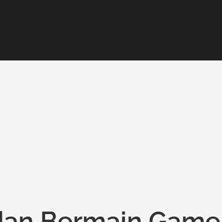
 dan Bermain Game