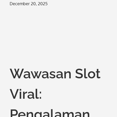
Posted
December 20, 2025
on
Wawasan Slot
Viral:
Pengalaman