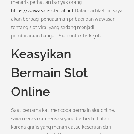
menarik perhatian banyak orang.
https://wawasanslotviral.net
Dalam artikel ini, saya
akan berbagi pengalaman pribadi dan wawasan
tentang slot viral yang sedang menjadi
pembicaraan hangat. Siap untuk terkejut?
Keasyikan
Bermain Slot
Online
Saat pertama kali mencoba bermain slot online,
saya merasakan sensasi yang berbeda. Entah
karena grafis yang menarik atau keseruan dari