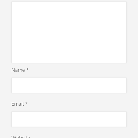
Name
*
Email
*
Website