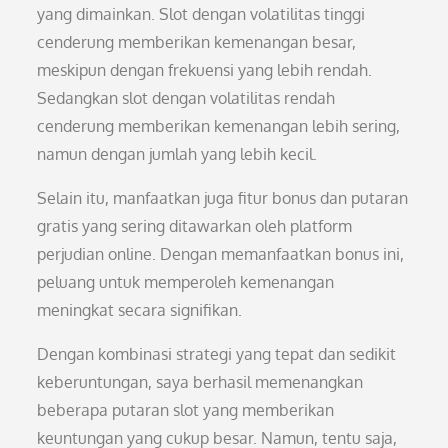
yang dimainkan. Slot dengan volatilitas tinggi
cenderung memberikan kemenangan besar,
meskipun dengan frekuensi yang lebih rendah.
Sedangkan slot dengan volatilitas rendah
cenderung memberikan kemenangan lebih sering,
namun dengan jumlah yang lebih kecil.
Selain itu, manfaatkan juga fitur bonus dan putaran
gratis yang sering ditawarkan oleh platform
perjudian online. Dengan memanfaatkan bonus ini,
peluang untuk memperoleh kemenangan
meningkat secara signifikan.
Dengan kombinasi strategi yang tepat dan sedikit
keberuntungan, saya berhasil memenangkan
beberapa putaran slot yang memberikan
keuntungan yang cukup besar. Namun, tentu saja,