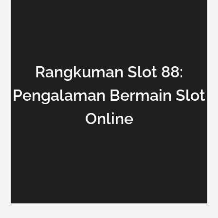
Rangkuman Slot 88:
Pengalaman Bermain Slot
Online