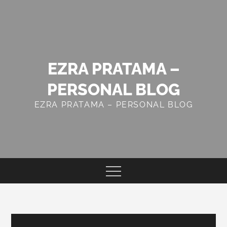
Skip
to
content
EZRA PRATAMA –
PERSONAL BLOG
EZRA PRATAMA – PERSONAL BLOG