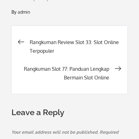
By
admin
Post
Rangkuman Review Slot 33: Slot Online
Terpopuler
navigation
Rangkuman Slot 77: Panduan Lengkap
Bermain Slot Online
Leave a Reply
Your email address will not be published.
Required