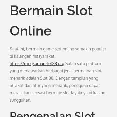
Bermain Slot
Online
Saat ini, bermain game slot online semakin populer
di kalangan masyarakat.
https://rangkumanslot88.org
Salah satu platform
yang menawarkan berbagai jenis permainan slot
menarik adalah Slot 88. Dengan tampilan yang
atraktif dan fitur yang menarik, pengguna dapat
merasakan sensasi bermain slot layaknya di kasino
sungguhan.
Pengenalan Slot