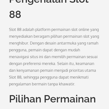
88
Slot 88 adalah platform permainan slot online yang
menyediakan beragam pilihan permainan slot yang
menghibur. Dengan desain antarmuka yang ramah
pengguna, pemain dapat dengan mudah
menavigasi situs ini dan memilih permainan sesuai
dengan preferensi mereka. Selain itu, keamanan
dan kenyamanan pemain menjadi prioritas utama
Slot 88, sehingga pengguna dapat menikmati
pengalaman bermain tanpa khawatir.
Pilihan Permainan