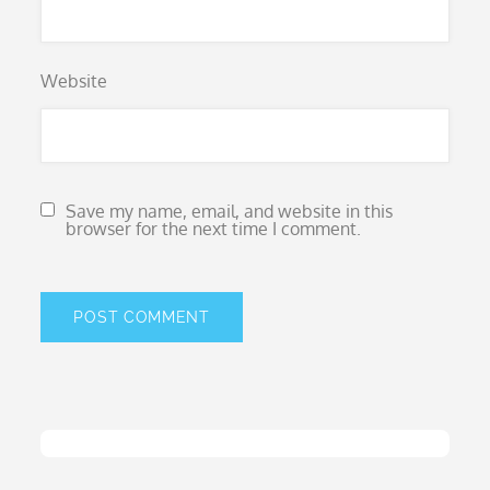
Website
Save my name, email, and website in this
browser for the next time I comment.