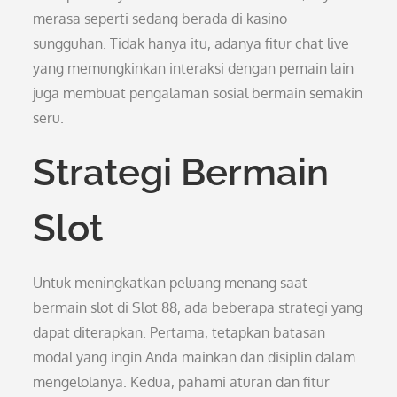
merasa seperti sedang berada di kasino
sungguhan. Tidak hanya itu, adanya fitur chat live
yang memungkinkan interaksi dengan pemain lain
juga membuat pengalaman sosial bermain semakin
seru.
Strategi Bermain
Slot
Untuk meningkatkan peluang menang saat
bermain slot di Slot 88, ada beberapa strategi yang
dapat diterapkan. Pertama, tetapkan batasan
modal yang ingin Anda mainkan dan disiplin dalam
mengelolanya. Kedua, pahami aturan dan fitur