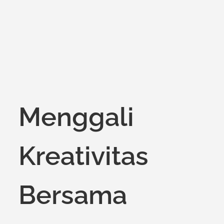
Menggali
Kreativitas
Bersama