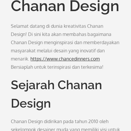
Chanan Design
Selamat datang di dunia kreativitas Chanan
Design! Di sini kita akan membahas bagaimana
Chanan Design menginspirasi dan memberdayakan
masyarakat melalui desain yang inovatif dan
menarik.
https://www.chancedinners.com
Bersiaplah untuk terinspirasi dan terkesima!
Sejarah Chanan
Design
Chanan Design didirikan pada tahun 2010 oleh
sekelompok desainer muda yang memiliki visi untuk