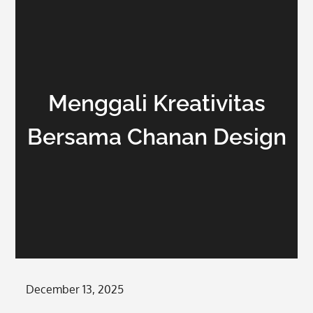
Menggali Kreativitas
Bersama Chanan Design
Posted
December 13, 2025
on