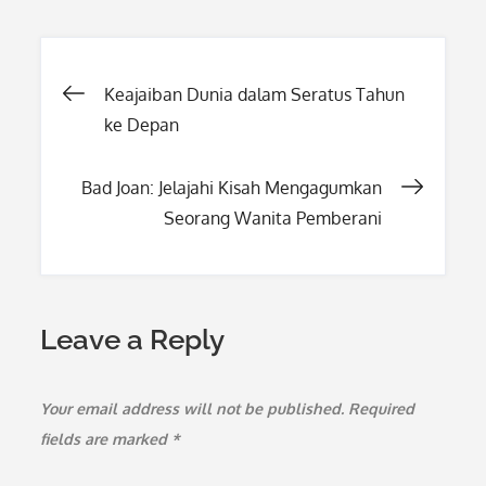
Post
Keajaiban Dunia dalam Seratus Tahun
ke Depan
navigation
Bad Joan: Jelajahi Kisah Mengagumkan
Seorang Wanita Pemberani
Leave a Reply
Your email address will not be published.
Required
fields are marked
*