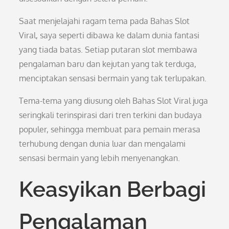
Saat menjelajahi ragam tema pada Bahas Slot
Viral, saya seperti dibawa ke dalam dunia fantasi
yang tiada batas. Setiap putaran slot membawa
pengalaman baru dan kejutan yang tak terduga,
menciptakan sensasi bermain yang tak terlupakan.
Tema-tema yang diusung oleh Bahas Slot Viral juga
seringkali terinspirasi dari tren terkini dan budaya
populer, sehingga membuat para pemain merasa
terhubung dengan dunia luar dan mengalami
sensasi bermain yang lebih menyenangkan.
Keasyikan Berbagi
Pengalaman