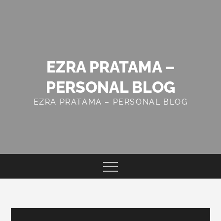
Skip
to
content
EZRA PRATAMA –
PERSONAL BLOG
EZRA PRATAMA – PERSONAL BLOG