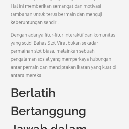
Hal ini memberikan semangat dan motivasi
tambahan untuk terus bermain dan menguji
keberuntungan sendiri.
Dengan adanya fitur-fitur interaktif dan komunitas
yang solid, Bahas Slot Viral bukan sekadar
permainan slot biasa, melainkan sebuah
pengalaman sosial yang memperkaya hubungan
antar pemain dan menciptakan ikatan yang kuat di
antara mereka.
Berlatih
Bertanggung