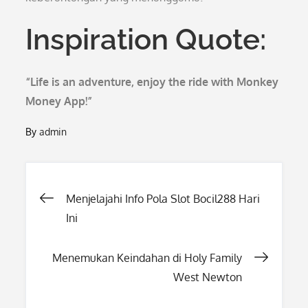
Inspiration Quote:
“Life is an adventure, enjoy the ride with Monkey
Money App!”
By
admin
Post
Menjelajahi Info Pola Slot Bocil288 Hari
Ini
navigation
Menemukan Keindahan di Holy Family
West Newton