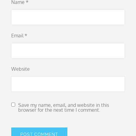
Name
*
Email
*
Website
Save my name, email, and website in this
browser for the next time I comment.