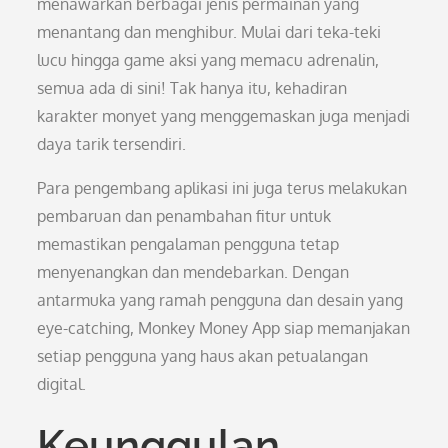
menawarkan berbagai jenis permainan yang
menantang dan menghibur. Mulai dari teka-teki
lucu hingga game aksi yang memacu adrenalin,
semua ada di sini! Tak hanya itu, kehadiran
karakter monyet yang menggemaskan juga menjadi
daya tarik tersendiri.
Para pengembang aplikasi ini juga terus melakukan
pembaruan dan penambahan fitur untuk
memastikan pengalaman pengguna tetap
menyenangkan dan mendebarkan. Dengan
antarmuka yang ramah pengguna dan desain yang
eye-catching, Monkey Money App siap memanjakan
setiap pengguna yang haus akan petualangan
digital.
Keunggulan