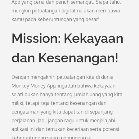
App yang ceria dan penuh semangat. Siapa tahu,
mungkin petualangan digitalmu akan membawa
kamu pada keberuntungan yang besar!
Mission: Kekayaan
dan Kesenangan!
Dengan mengakhiri petualangan kita di dunia
Monkey Money App, ingatlah bahwa kekayaan
sejati bukan hanya tentang jumlah uang yang kita
miliki, tetapi juga tentang kesenangan dan
pengalaman yang kita dapatkan di sepanjang
perjalanan. Jadi, jangan ragu untuk menjelajahi
aplikasi ini dan temukan keceriaan serta potensi
keberuntungan yang menunggumu!