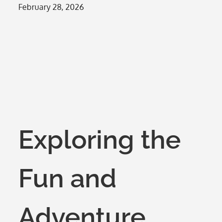
Posted
February 28, 2026
on
Exploring the
Fun and
Adventure