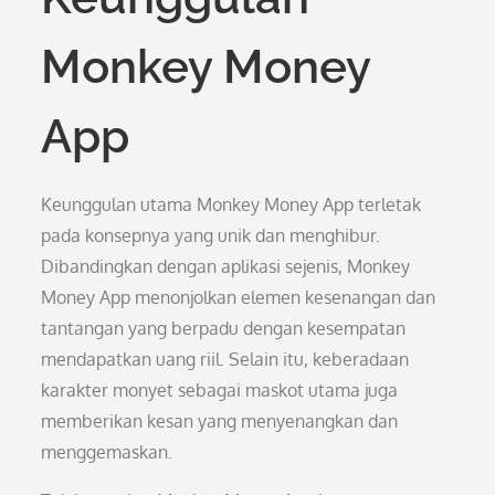
Monkey Money
App
Keunggulan utama Monkey Money App terletak
pada konsepnya yang unik dan menghibur.
Dibandingkan dengan aplikasi sejenis, Monkey
Money App menonjolkan elemen kesenangan dan
tantangan yang berpadu dengan kesempatan
mendapatkan uang riil. Selain itu, keberadaan
karakter monyet sebagai maskot utama juga
memberikan kesan yang menyenangkan dan
menggemaskan.