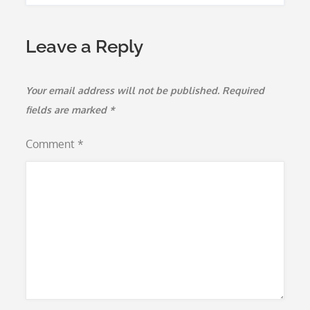
Leave a Reply
Your email address will not be published.
Required
fields are marked
*
Comment
*