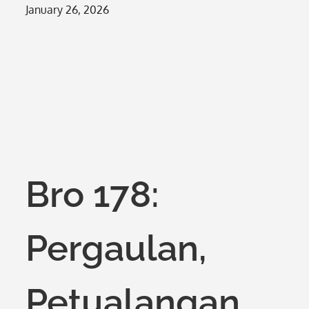
Posted
January 26, 2026
on
Bro 178:
Pergaulan,
Petualangan,