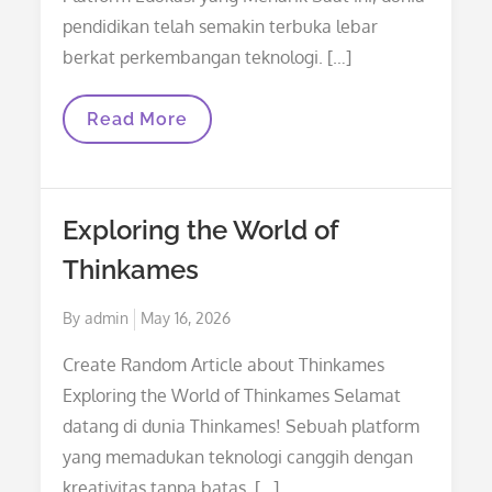
pendidikan telah semakin terbuka lebar
berkat perkembangan teknologi. […]
Exploring
Read More
Metis:
Sebuah
Platform
Edukasi
Yang
Exploring the World of
Menarik
Thinkames
Posted
By
admin
May 16, 2026
on
Create Random Article about Thinkames
Exploring the World of Thinkames Selamat
datang di dunia Thinkames! Sebuah platform
yang memadukan teknologi canggih dengan
kreativitas tanpa batas. […]