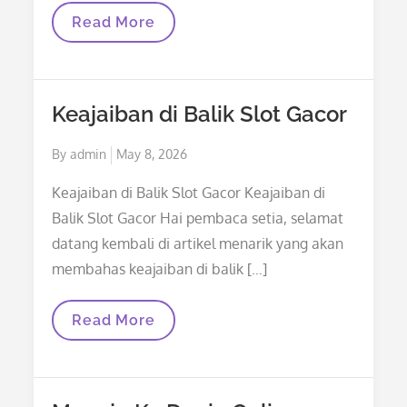
Berbagai
Read More
Pengalaman
Menarik
Bermain
Slot88
Keajaiban di Balik Slot Gacor
Posted
By
admin
May 8, 2026
on
Keajaiban di Balik Slot Gacor Keajaiban di
Balik Slot Gacor Hai pembaca setia, selamat
datang kembali di artikel menarik yang akan
membahas keajaiban di balik […]
Keajaiban
Read More
Di
Balik
Slot
Gacor