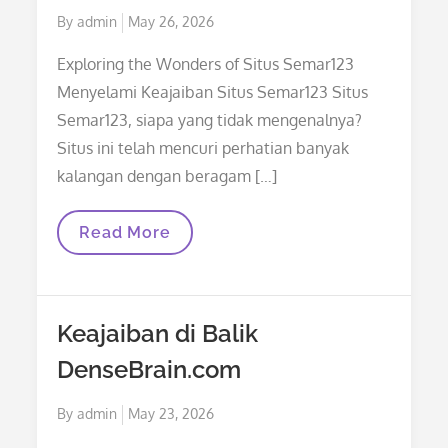
Posted
By
admin
May 26, 2026
on
Exploring the Wonders of Situs Semar123
Menyelami Keajaiban Situs Semar123 Situs
Semar123, siapa yang tidak mengenalnya?
Situs ini telah mencuri perhatian banyak
kalangan dengan beragam […]
Menyelami
Read More
Keajaiban
Situs
Semar123
Keajaiban di Balik
DenseBrain.com
Posted
By
admin
May 23, 2026
on