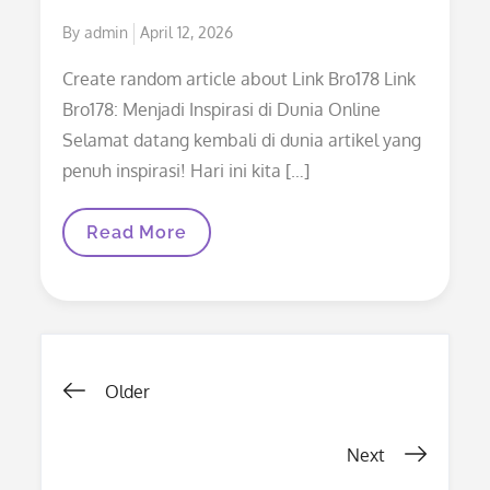
Posted
By
admin
April 12, 2026
on
Create random article about Link Bro178 Link
Bro178: Menjadi Inspirasi di Dunia Online
Selamat datang kembali di dunia artikel yang
penuh inspirasi! Hari ini kita […]
Link
Read More
Bro178:
Menjadi
Inspirasi
Di
Dunia
Online
Posts
Older
navigation
Next