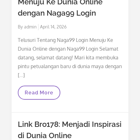
Menuju Ke Dunia Online
dengan Naga99 Login
Posted
By
admin
April 14, 2026
on
Telusuri Tentang Naga99 Login Menuju Ke
Dunia Online dengan Naga99 Login Selamat
datang, selamat datang! Mari kita membuka
pintu petualangan baru di dunia maya dengan
[…]
Menuju
Read More
Ke
Dunia
Online
Dengan
Naga99
Link Bro178: Menjadi Inspirasi
Login
di Dunia Online