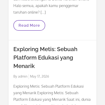
Halo semua, apakah kamu penggemar
taruhan online? […]
TopanHoki:
Read More
Adu
Skill
Dan
Keberuntungan
Di
Exploring Metis: Sebuah
Dunia
Taruhan
Platform Edukasi yang
Online
Menarik
Posted
By
admin
May 17, 2026
on
Exploring Metis: Sebuah Platform Edukasi
yang Menarik Exploring Metis: Sebuah
Platform Edukasi yang Menarik Saat ini, dunia