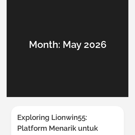
Month:
May 2026
Exploring Lionwin55:
Platform Menarik untuk