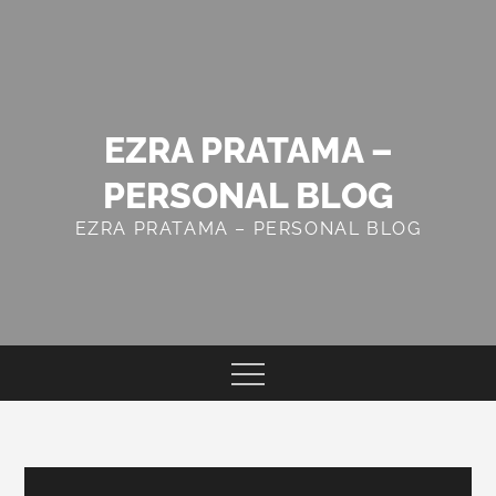
Skip
to
content
EZRA PRATAMA –
PERSONAL BLOG
EZRA PRATAMA – PERSONAL BLOG