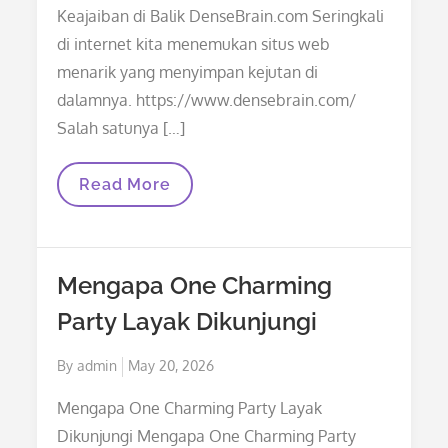
Keajaiban di Balik DenseBrain.com Seringkali
di internet kita menemukan situs web
menarik yang menyimpan kejutan di
dalamnya. https://www.densebrain.com/
Salah satunya […]
Keajaiban
Read More
Di
Balik
DenseBrain.com
Mengapa One Charming
Party Layak Dikunjungi
Posted
By
admin
May 20, 2026
on
Mengapa One Charming Party Layak
Dikunjungi Mengapa One Charming Party