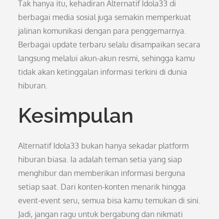
Tak hanya itu, kehadiran Alternatif Idola33 di
berbagai media sosial juga semakin memperkuat
jalinan komunikasi dengan para penggemarnya.
Berbagai update terbaru selalu disampaikan secara
langsung melalui akun-akun resmi, sehingga kamu
tidak akan ketinggalan informasi terkini di dunia
hiburan.
Kesimpulan
Alternatif Idola33 bukan hanya sekadar platform
hiburan biasa. Ia adalah teman setia yang siap
menghibur dan memberikan informasi berguna
setiap saat. Dari konten-konten menarik hingga
event-event seru, semua bisa kamu temukan di sini.
Jadi, jangan ragu untuk bergabung dan nikmati