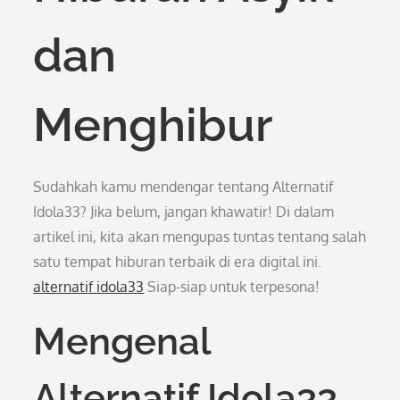
dan
Menghibur
Sudahkah kamu mendengar tentang Alternatif
Idola33? Jika belum, jangan khawatir! Di dalam
artikel ini, kita akan mengupas tuntas tentang salah
satu tempat hiburan terbaik di era digital ini.
alternatif idola33
Siap-siap untuk terpesona!
Mengenal
Alternatif Idola33