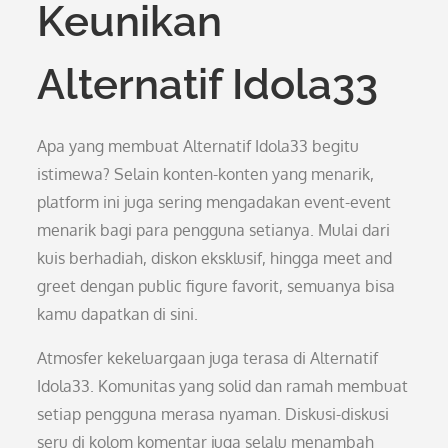
Keunikan
Alternatif Idola33
Apa yang membuat Alternatif Idola33 begitu
istimewa? Selain konten-konten yang menarik,
platform ini juga sering mengadakan event-event
menarik bagi para pengguna setianya. Mulai dari
kuis berhadiah, diskon eksklusif, hingga meet and
greet dengan public figure favorit, semuanya bisa
kamu dapatkan di sini.
Atmosfer kekeluargaan juga terasa di Alternatif
Idola33. Komunitas yang solid dan ramah membuat
setiap pengguna merasa nyaman. Diskusi-diskusi
seru di kolom komentar juga selalu menambah