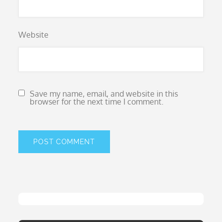
Website
Save my name, email, and website in this
browser for the next time I comment.