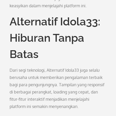
keasyikan dalam menjelajahi platform ini.
Alternatif Idola33:
Hiburan Tanpa
Batas
Dari segi teknologi, Alternatif Idola33 juga selalu
berusaha untuk memberikan pengalaman terbaik
bagi para pengunjungnya. Tampilan yang responsif
di berbagai perangkat, loading yang cepat, dan
fitur-fitur interaktif menjadikan menjelajahi
platform ini semakin menyenangkan.