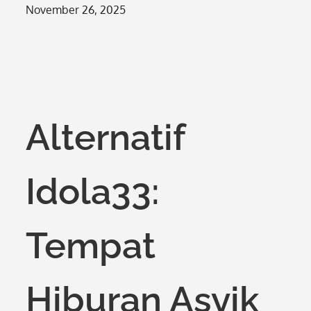
Posted
November 26, 2025
on
Alternatif
Idola33:
Tempat
Hiburan Asyik